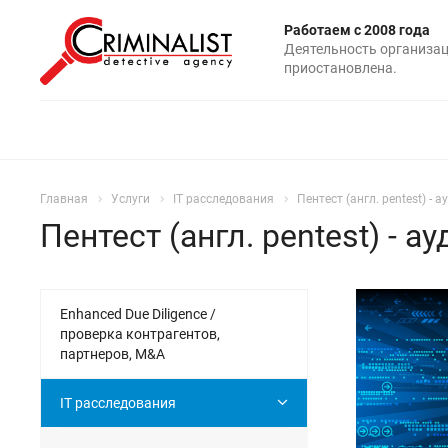
Работаем с 2008 года
Деятельность организа
приостановлена.
Главная
Услуги
IT расследования
Пентест (англ. pentest) 
Пентест (англ. pentest) -
Enhanced Due Diligence /
проверка контрагентов,
партнеров, M&A
IT расследования