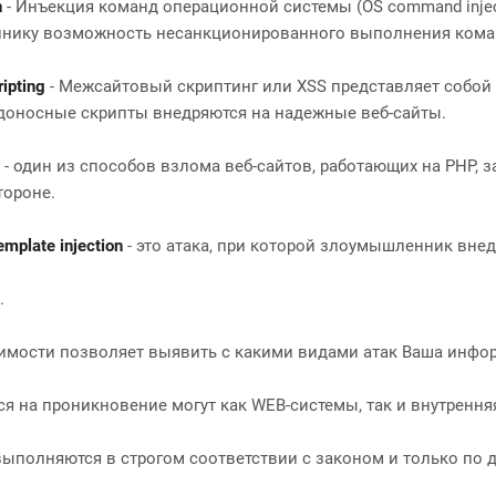
n
- Инъекция команд операционной системы (OS command injec
нику возможность несанкционированного выполнения коман
ripting
- Межсайтовый скриптинг или XSS представляет собой 
доносные скрипты внедряются на надежные веб-сайты.
- один из способов взлома веб-сайтов, работающих на PHP,
тороне.
emplate injection
- это атака, при которой злоумышленник вне
.
имости позволяет выявить с какими видами атак Ваша инфор
ся на проникновение могут как WEB-системы, так и внутренн
выполняются в строгом соответствии с законом и только по д