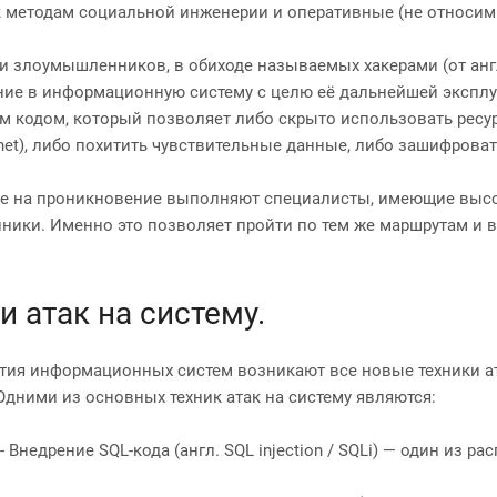
 методам социальной инженерии и оперативные (не относимы
и злоумышленников, в обиходе называемых хакерами (от англ. 
ие в информационную систему с целю её дальнейшей эксплу
 кодом, который позволяет либо скрыто использовать ресурс
tnet), либо похитить чувствительные данные, либо зашифрова
е на проникновение выполняют специалисты, имеющие выс
ики. Именно это позволяет пройти по тем же маршрутам и в
и атак на систему.
ития информационных систем возникают все новые техники ат
Одними из основных техник атак на систему являются:
- Внедрение SQL-кода (англ. SQL injection / SQLi) — один из 