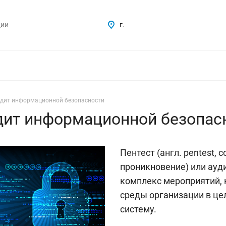
ции
г.
- аудит информационной безопасности
 аудит информационной безопас
Пентест (англ. pentest, с
проникновение) или ауд
комплекс мероприятий,
среды организации в це
систему.