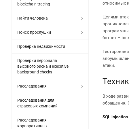
относимых к
blockchain tracing
Целями атак
Найти человека
проникновен
программным
Поиск прослушки
ботнет – bo
Проверка недвижимости
Тестировани
злоумышленн
Проверки персонала
атаки.
высокого риска и executive
background checks
Техник
Расследования
В ходе разв
Расследования для
обращения. 
страховых компаний
SQL injection
Расследования
корпоративных